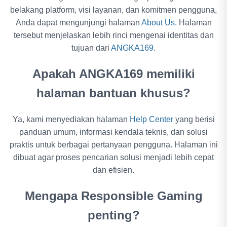
belakang platform, visi layanan, dan komitmen pengguna,
Anda dapat mengunjungi halaman
About Us
. Halaman
tersebut menjelaskan lebih rinci mengenai identitas dan
tujuan dari
ANGKA169
.
Apakah ANGKA169 memiliki
halaman bantuan khusus?
Ya, kami menyediakan halaman
Help Center
yang berisi
panduan umum, informasi kendala teknis, dan solusi
praktis untuk berbagai pertanyaan pengguna. Halaman ini
dibuat agar proses pencarian solusi menjadi lebih cepat
dan efisien.
Mengapa Responsible Gaming
penting?